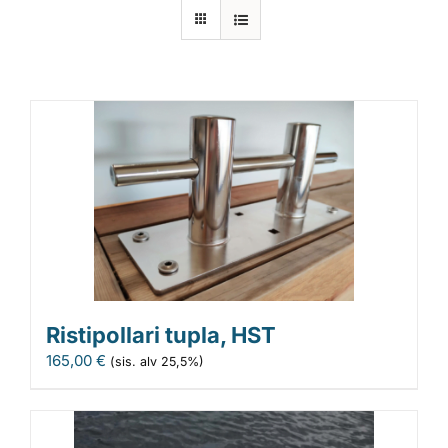
Laiturit
Valmistajat
Rahoitus
Asiakaskokemuksia
Ristipollari tupla, HST
165,00
€
(sis. alv 25,5%)