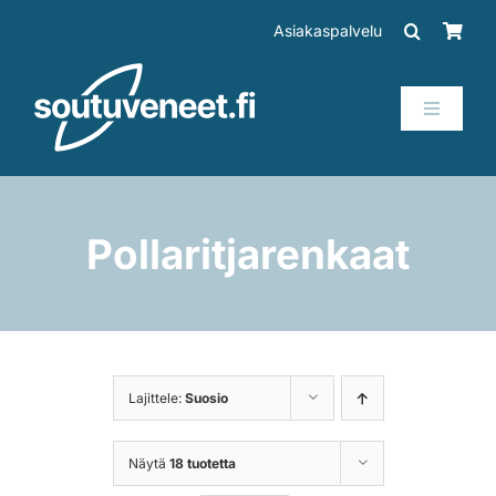
Skip
Asiakaspalvelu
to
content
Toggle
Navigati
Veneet
Perämoottorit
Pollaritjarenkaat
Trailerit
SUP-laudat
Lajittele:
Suosio
Tarvikkeet
Näytä
18 tuotetta