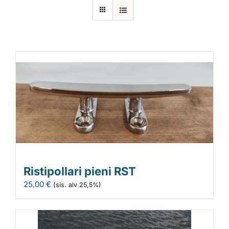
Laiturit
Valmistajat
Rahoitus
Asiakaskokemuksia
Ristipollari pieni RST
25,00
€
(sis. alv 25,5%)