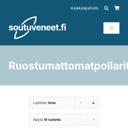
Skip
Asiakaspalvelu
to
content
Toggle
Navigati
Veneet
Perämoottorit
Ruostumattomatpollari
Trailerit
SUP-laudat
Lajittele:
hinta
Tarvikkeet
Näytä
18 tuotetta