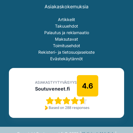
Asiakaskokemuksia
Artikkelit
Takuuehdot
Palautus ja reklamaatio
Maksutavat
Toimitusehdot
Rekisteri- ja tietosuojaseloste
Evästekäytännöt
ASIAKASTYYTYVÄISYYS
4.6
Soutuveneet.fi
Based on 288 responses