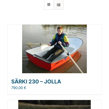
Laiturit
Valmistajat
Rahoitus
Asiakaskokemuksia
SÄRKI 230 – JOLLA
790,00
€