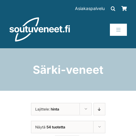
Skip
Asiakaspalvelu
to
content
Toggle
Navigati
Veneet
Perämoottorit
Särki-veneet
Trailerit
SUP-laudat
Lajittele:
hinta
Tarvikkeet
Näytä
54 tuotetta