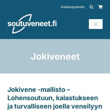
Skip
Asiakaspalvelu
to
content
Toggle
Navigati
Veneet
Perämoottorit
Jokiveneet
Trailerit
SUP-laudat
Jokivene -mallisto –
Lohensoutuun, kalastukseen
Tarvikkeet
ja turvalliseen joella veneilyyn