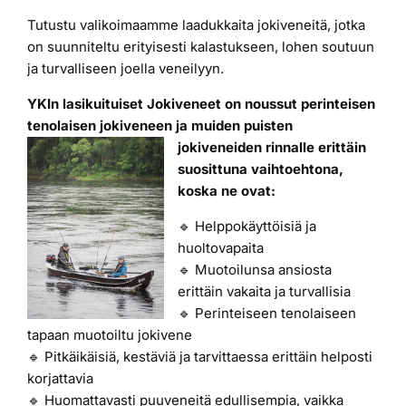
Tutustu valikoimaamme laadukkaita jokiveneitä, jotka
Laiturit
on suunniteltu erityisesti kalastukseen, lohen soutuun
ja turvalliseen joella veneilyyn.
Valmistajat
YKIn lasikuituiset Jokiveneet on noussut perinteisen
tenolaisen jokiveneen ja muiden puisten
jokiveneiden rinnalle erittäin
Rahoitus
suosittuna vaihtoehtona,
koska ne ovat:
Asiakaskokemuksia
🔹 Helppokäyttöisiä ja
huoltovapaita
🔹 Muotoilunsa ansiosta
erittäin vakaita ja turvallisia
🔹 Perinteiseen tenolaiseen
tapaan muotoiltu jokivene
🔹 Pitkäikäisiä, kestäviä ja tarvittaessa erittäin helposti
korjattavia
🔹 Huomattavasti puuveneitä edullisempia, vaikka