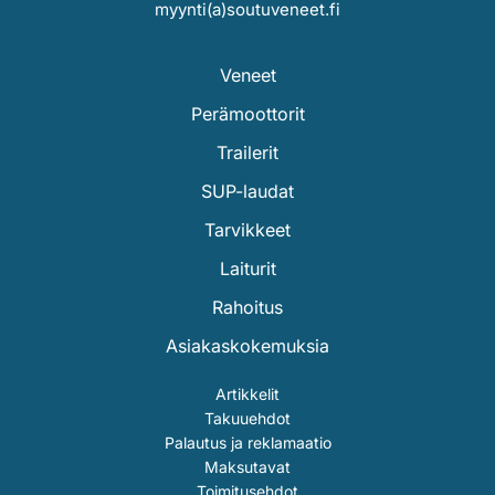
myynti(a)soutuveneet.fi
Veneet
Perämoottorit
Trailerit
SUP-laudat
Tarvikkeet
Laiturit
Rahoitus
Asiakaskokemuksia
Artikkelit
Takuuehdot
Palautus ja reklamaatio
Maksutavat
Toimitusehdot