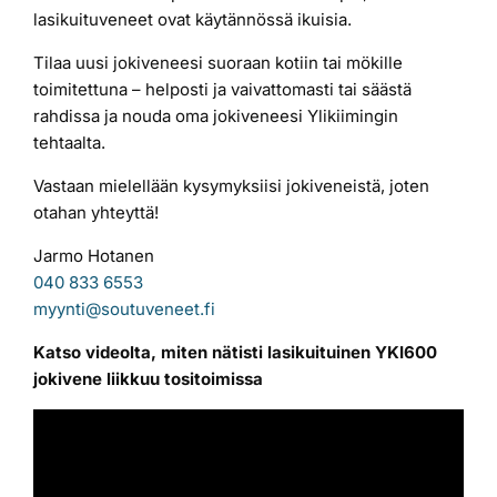
lasikuituveneet ovat käytännössä ikuisia.
Tilaa uusi jokiveneesi suoraan kotiin tai mökille
toimitettuna – helposti ja vaivattomasti tai säästä
rahdissa ja nouda oma jokiveneesi Ylikiimingin
tehtaalta.
Vastaan mielellään kysymyksiisi jokiveneistä, joten
otahan yhteyttä!
Jarmo Hotanen
040 833 6553
myynti@soutuveneet.fi
Katso videolta, miten nätisti lasikuituinen YKI600
jokivene liikkuu tositoimissa