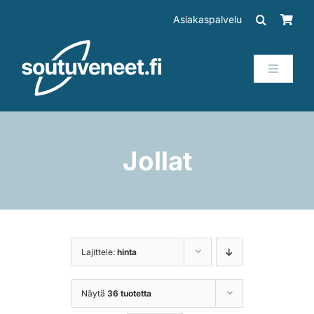
Skip
Asiakaspalvelu
to
content
Toggle
Navigati
Veneet
Perämoottorit
Jollat
Trailerit
SUP-laudat
Lajittele:
hinta
Tarvikkeet
Näytä
36 tuotetta