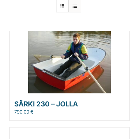
Laiturit
Valmistajat
Rahoitus
Asiakaskokemuksia
SÄRKI 230 – JOLLA
790,00
€