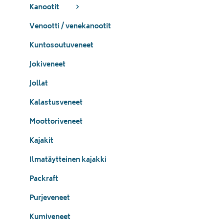
Kanootit
Venootti / venekanootit
Kuntosoutuveneet
Jokiveneet
Jollat
Kalastusveneet
Moottoriveneet
Kajakit
Ilmatäytteinen kajakki
Packraft
Purjeveneet
Kumiveneet