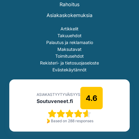
Rahoitus
Asiakaskokemuksia
Artikkelit
Takuuehdot
Palautus ja reklamaatio
Maksutavat
Toimitusehdot
Rekisteri- ja tietosuojaseloste
Evästekäytännöt
ASIAKASTYYTYVÄISYYS
4.6
Soutuveneet.fi
Based on 288 responses