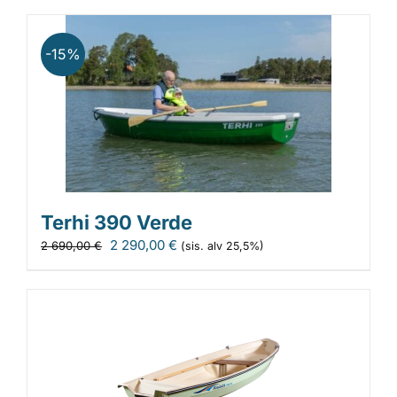
-15%
Terhi 390 Verde
Alkuperäinen
Nykyinen
2 290,00
€
2 690,00
€
(sis. alv 25,5%)
hinta
hinta
oli:
on:
2
2
690,00 €.
290,00 €.