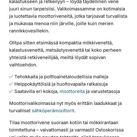
kalastukseen ja retkeilyyn – löydä täydellinen vene
juuri sinun tarpeisiisi. Valikoimassamme on kotimaisia
Laiturit
ja luotettavia moottoriveneitä, jotka tarjoavat turvallista
ja mukavaa menoa niin järville, joille kuin merien
Valmistajat
rannikkovesillekin.
Olitpa sitten etsimässä kompaktia mökkivenettä,
Rahoitus
kalastusvenettä, metsästysvenettä tai koko perheen
yhteistä retkiveneilijää, meiltä löydät sopivan
vaihtoehdon.
Asiakaskokemuksia
✅ Tehokkaita ja polttoainetaloudellisia malleja
✅ Helppokäyttöisiä ja huoltovapaita ratkaisuja
✅ Saatavilla eri kokoja,
moottoreita
ja varustetasoja
Moottorivalikoimassa nyt myös erittäin laadukkaat ja
turvalliset
sähköperämoottorit
.
Tilaa moottorivene suoraan kotiin tai mökkirantaan
toimitettuna – vaivattomasti ja varmasti! Ostoskorissa