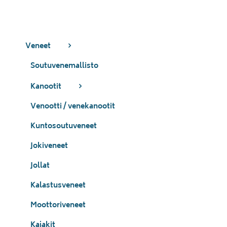
Veneet
Soutuvenemallisto
Kanootit
Venootti / venekanootit
Kuntosoutuveneet
Jokiveneet
Jollat
Kalastusveneet
Moottoriveneet
Kajakit