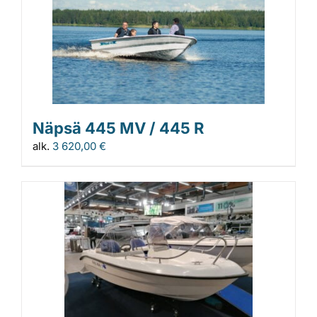
Näpsä 445 MV / 445 R
alk.
3 620,00
€