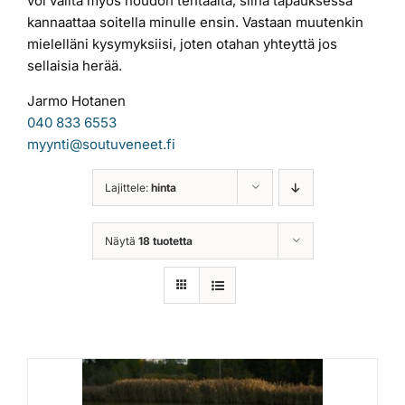
voi valita myös noudon tehtaalta, siinä tapauksessa
kannaattaa soitella minulle ensin. Vastaan muutenkin
mielelläni kysymyksiisi, joten otahan yhteyttä jos
sellaisia herää.
Jarmo Hotanen
040 833 6553
myynti@soutuveneet.fi
Lajittele:
hinta
Näytä
18 tuotetta