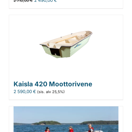
2 490,00
€
2 710,00
€
Kaisla 420 Moottorivene
2 590,00
€
(sis. alv 25,5%)