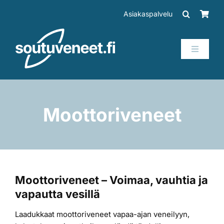
Skip
Asiakaspalvelu
to
content
Toggle
Navigati
Veneet
Perämoottorit
Moottoriveneet
Trailerit
SUP-laudat
Moottoriveneet – Voimaa, vauhtia ja
vapautta vesillä
Tarvikkeet
Laadukkaat moottoriveneet vapaa-ajan veneilyyn,