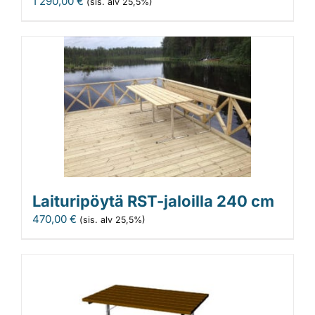
1 290,00
€
(sis. alv 25,5%)
Laituripöytä RST-jaloilla 240 cm
470,00
€
(sis. alv 25,5%)