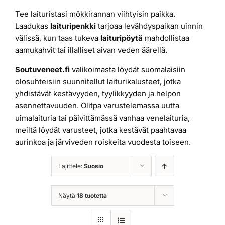
Tee laituristasi mökkirannan viihtyisin paikka.
Laiturit
Laadukas
laituripenkki
tarjoaa levähdyspaikan uinnin
välissä, kun taas tukeva
laituripöytä
mahdollistaa
Valmistajat
aamukahvit tai illalliset aivan veden äärellä.
Soutuveneet.fi
valikoimasta löydät suomalaisiin
olosuhteisiin suunnitellut laiturikalusteet, jotka
Rahoitus
yhdistävät kestävyyden, tyylikkyyden ja helpon
asennettavuuden. Olitpa varustelemassa uutta
Asiakaskokemuksia
uimalaituria tai päivittämässä vanhaa venelaituria,
meiltä löydät varusteet, jotka kestävät paahtavaa
aurinkoa ja järviveden roiskeita vuodesta toiseen.
Lajittele:
Suosio
Näytä
18 tuotetta