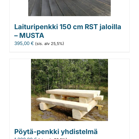
Laituripenkki 150 cm RST jaloilla
– MUSTA
395,00
€
(sis. alv 25,5%)
Pöytä-penkki yhdistelmä