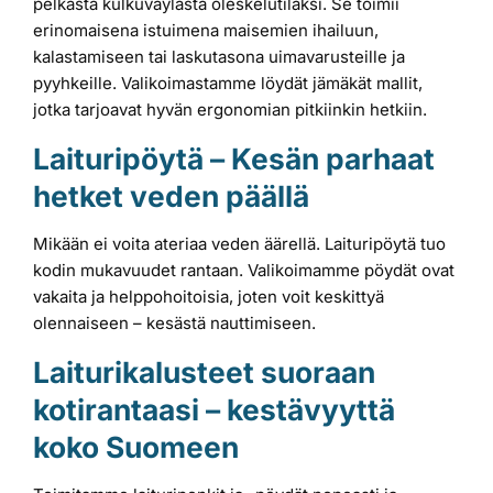
pelkästä kulkuväylästä oleskelutilaksi. Se toimii
erinomaisena istuimena maisemien ihailuun,
kalastamiseen tai laskutasona uimavarusteille ja
pyyhkeille. Valikoimastamme löydät jämäkät mallit,
jotka tarjoavat hyvän ergonomian pitkiinkin hetkiin.
Laituripöytä – Kesän parhaat
hetket veden päällä
Mikään ei voita ateriaa veden äärellä. Laituripöytä tuo
kodin mukavuudet rantaan. Valikoimamme pöydät ovat
vakaita ja helppohoitoisia, joten voit keskittyä
olennaiseen – kesästä nauttimiseen.
Laiturikalusteet suoraan
kotirantaasi – kestävyyttä
koko Suomeen