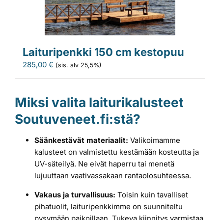
Laituripenkki 150 cm kestopuu
285,00
€
(sis. alv 25,5%)
Miksi valita laiturikalusteet
Soutuveneet.fi:stä?
Säänkestävät materiaalit:
Valikoimamme
kalusteet on valmistettu kestämään kosteutta ja
UV-säteilyä. Ne eivät haperru tai menetä
lujuuttaan vaativassakaan rantaolosuhteessa.
Vakaus ja turvallisuus:
Toisin kuin tavalliset
pihatuolit, laituripenkkimme on suunniteltu
pysymään paikoillaan. Tukeva kiinnitys varmistaa,