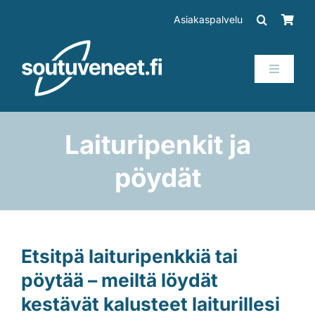
Skip
Asiakaspalvelu
to
content
Toggle
Navigati
Veneet
Laituripenkit ja
Perämoottorit
pöydät
Trailerit
SUP-laudat
Etsitpä laituripenkkiä tai
pöytää – meiltä löydät
Tarvikkeet
kestävät kalusteet laiturillesi