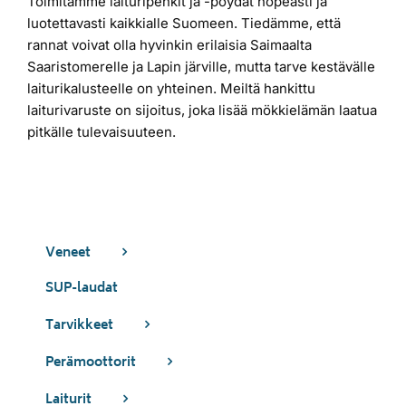
Toimitamme laituripenkit ja -pöydät nopeasti ja
luotettavasti kaikkialle Suomeen. Tiedämme, että
rannat voivat olla hyvinkin erilaisia Saimaalta
Saaristomerelle ja Lapin järville, mutta tarve kestävälle
laiturikalusteelle on yhteinen. Meiltä hankittu
laiturivaruste on sijoitus, joka lisää mökkielämän laatua
pitkälle tulevaisuuteen.
Veneet
SUP-laudat
Tarvikkeet
Perämoottorit
Laiturit