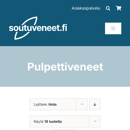
Skip
Asiakaspalvelu
to
content
Toggle
Navigati
Veneet
Perämoottorit
Pulpettiveneet
Trailerit
SUP-laudat
Lajittele:
hinta
Tarvikkeet
Näytä
18 tuotetta