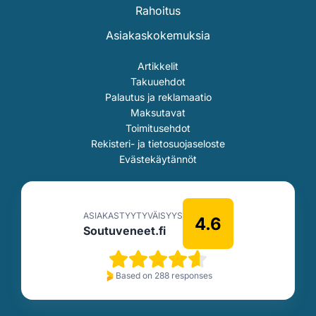
Rahoitus
Asiakaskokemuksia
Artikkelit
Takuuehdot
Palautus ja reklamaatio
Maksutavat
Toimitusehdot
Rekisteri- ja tietosuojaseloste
Evästekäytännöt
ASIAKASTYYTYVÄISYYS
4.6
Soutuveneet.fi
Based on 288 responses