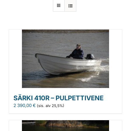
Laiturit
Valmistajat
Rahoitus
Asiakaskokemuksia
SÄRKI 410R – PULPETTIVENE
2 390,00
€
(sis. alv 25,5%)