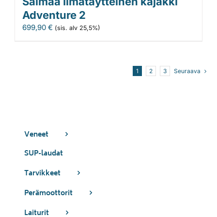
Saimaa Ilmatäytteinen kajakki
Adventure 2
699,90
€
(sis. alv 25,5%)
1
2
3
Seuraava
Veneet
SUP-laudat
Tarvikkeet
Perämoottorit
Laiturit