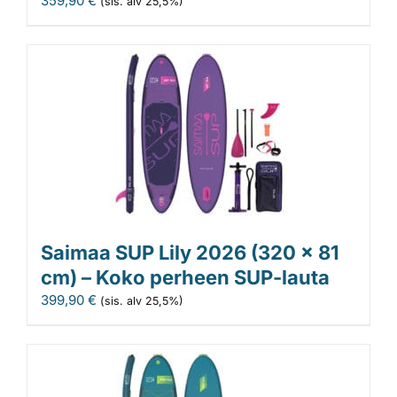
359,90
€
(sis. alv 25,5%)
Saimaa SUP Lily 2026 (320 x 81
cm) – Koko perheen SUP-lauta
399,90
€
(sis. alv 25,5%)