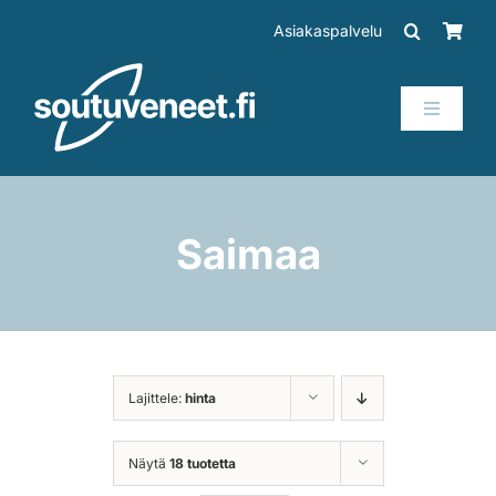
Skip
Asiakaspalvelu
to
content
Toggle
Navigati
Veneet
Perämoottorit
Saimaa
Trailerit
SUP-laudat
Lajittele:
hinta
Tarvikkeet
Näytä
18 tuotetta