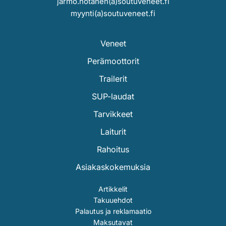
jarmo.hotanen(a)soutuveneet.fi
myynti(a)soutuveneet.fi
Veneet
Perämoottorit
Trailerit
SUP-laudat
Tarvikkeet
Laiturit
Rahoitus
Asiakaskokemuksia
Artikkelit
Takuuehdot
Palautus ja reklamaatio
Maksutavat