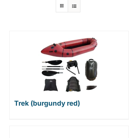
Laiturit
Valmistajat
Rahoitus
Asiakaskokemuksia
Trek (burgundy red)