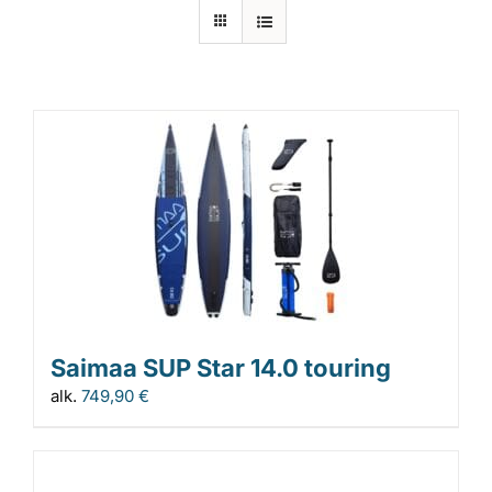
Laiturit
Valmistajat
Rahoitus
Asiakaskokemuksia
Saimaa SUP Star 14.0 touring
alk.
749,90
€