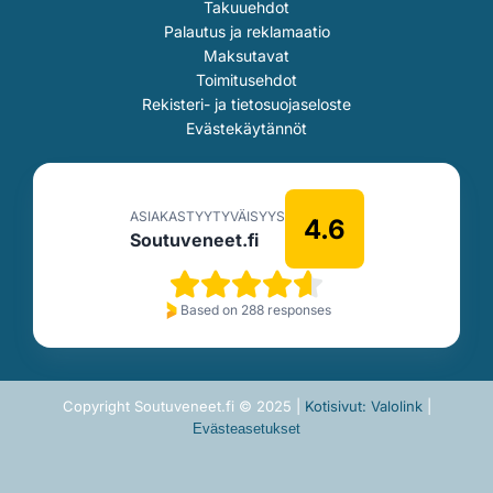
Takuuehdot
Palautus ja reklamaatio
Maksutavat
Toimitusehdot
Rekisteri- ja tietosuojaseloste
Evästekäytännöt
ASIAKASTYYTYVÄISYYS
4.6
Soutuveneet.fi
Based on 288 responses
Copyright Soutuveneet.fi © 2025 |
Kotisivut: Valolink
|
Evästeasetukset