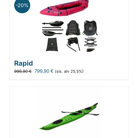
-20%
Rapid
Alkuperäinen
Nykyinen
799,90
€
999,90
€
(sis. alv 25,5%)
hinta
hinta
oli:
on:
999,90 €.
799,90 €.