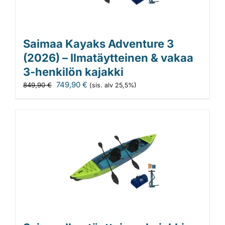
Saimaa Kayaks Adventure 3
(2026) – Ilmatäytteinen & vakaa
3-henkilön kajakki
Alkuperäinen
Nykyinen
749,90
€
849,90
€
(sis. alv 25,5%)
hinta
hinta
oli:
on:
849,90 €.
749,90 €.