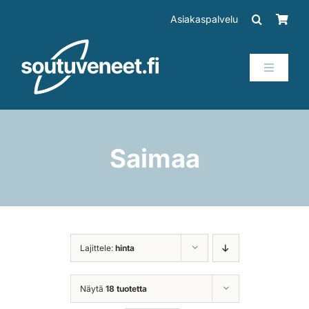
Skip
Asiakaspalvelu
to
content
Toggle
Navigati
Veneet
Perämoottorit
Saimaa
Trailerit
SUP-laudat
Lajittele:
hinta
Tarvikkeet
Näytä
18 tuotetta