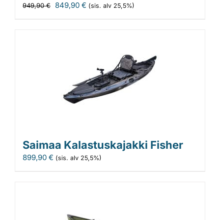
Alkuperäinen
Nykyinen
849,90
€
949,90
€
(sis. alv 25,5%)
hinta
hinta
oli:
on:
949,90 €.
849,90 €.
Saimaa Kalastuskajakki Fisher
899,90
€
(sis. alv 25,5%)