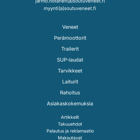
jarmo.hotanen(a)soutuveneet.fi
myynti(a)soutuveneet.fi
Veneet
Perämoottorit
Trailerit
SUP-laudat
Tarvikkeet
Laiturit
Rahoitus
Asiakaskokemuksia
Artikkelit
Takuuehdot
Palautus ja reklamaatio
Maksutavat