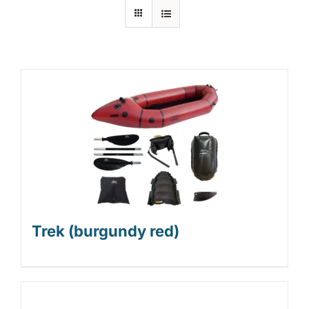
Laiturit
Valmistajat
Rahoitus
Asiakaskokemuksia
Trek (burgundy red)