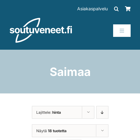
Skip
Asiakaspalvelu
to
content
Toggle
Navigati
Veneet
Perämoottorit
Saimaa
Trailerit
SUP-laudat
Lajittele:
hinta
Tarvikkeet
Näytä
18 tuotetta