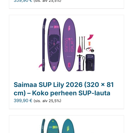
359,90
€
(sis. alv 25,5%)
Saimaa SUP Lily 2026 (320 x 81
cm) – Koko perheen SUP-lauta
399,90
€
(sis. alv 25,5%)