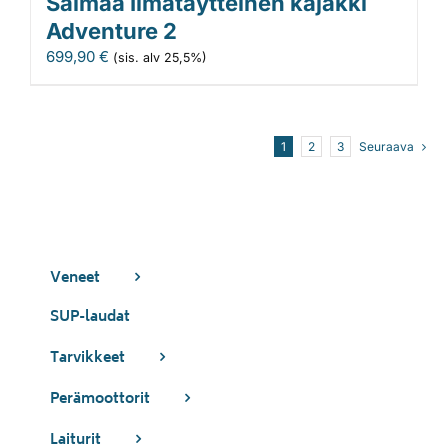
Saimaa Ilmatäytteinen kajakki
Adventure 2
699,90
€
(sis. alv 25,5%)
1
2
3
Seuraava
Veneet
SUP-laudat
Tarvikkeet
Perämoottorit
Laiturit