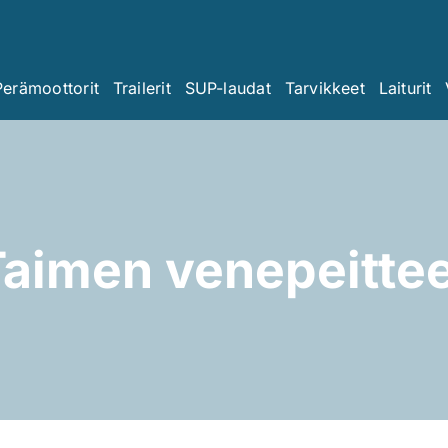
Perämoottorit
Trailerit
SUP-laudat
Tarvikkeet
Laiturit
Taimen venepeittee