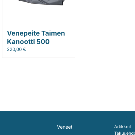
Venepeite Taimen
Kanootti 500
220,00
€
Veneet
Artikkelit
Takuuehd