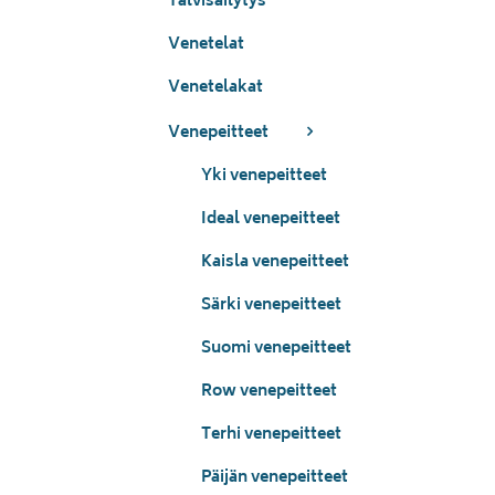
Talvisäilytys
Venetelat
Venetelakat
Venepeitteet
Yki venepeitteet
Ideal venepeitteet
Kaisla venepeitteet
Särki venepeitteet
Suomi venepeitteet
Row venepeitteet
Terhi venepeitteet
Päijän venepeitteet