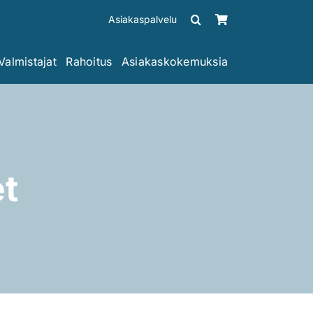
Asiakaspalvelu
Valmistajat
Rahoitus
Asiakaskokemuksia
t