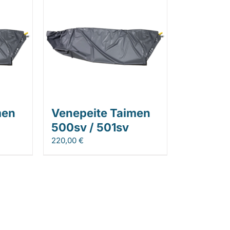
men
Venepeite Taimen
500sv / 501sv
220,00
€