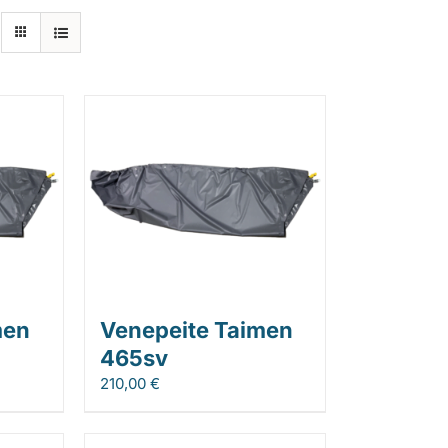
men
Venepeite Taimen
465sv
210,00
€