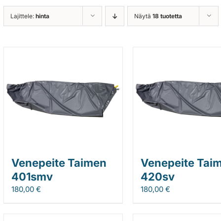
Lajittele:
hinta
Näytä
18 tuotetta
Venepeite Taimen
Venepeite Tai
401smv
420sv
180,00
€
180,00
€