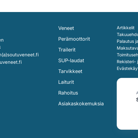
2
2
2
2
390,00 €.
190,00 €.
390,00 €.
1
Veneet
Artikkelit
Takuuehd
Perämoottorit
en
Palautus j
3
Maksutav
Trailerit
(a)soutuveneet.fi
Toimituse
SUP-laudat
Rekisteri- 
uveneet.fi
Evästekäy
Tarvikkeet
Laiturit
Rahoitus
Asiakaskokemuksia