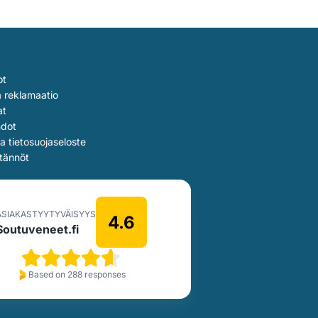
90,00 €.
ot
a reklamaatio
at
hdot
ja tietosuojaseloste
tännöt
ASIAKASTYYTYVÄISYYS
4.6
Soutuveneet.fi
Based on 288 responses