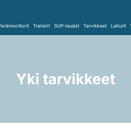
Perämoottorit
Trailerit
SUP-laudat
Tarvikkeet
Laiturit
Yki tarvikkeet