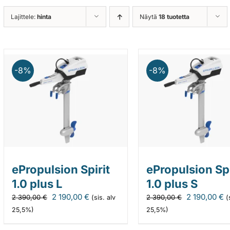
Lajittele:
hinta
Näytä
18 tuotetta
-8%
-8%
ePropulsion Spirit
ePropulsion Spi
1.0 plus L
1.0 plus S
Alkuperäinen
Nykyinen
Alkuperäin
N
2 190,00
€
2 190,00
€
2 390,00
€
2 390,00
€
(sis. alv
(
hinta
hinta
hinta
h
25,5%)
25,5%)
oli:
on:
oli:
o