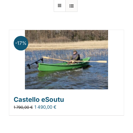
Laiturit
Valmistajat
-17%
Rahoitus
Asiakaskokemuksia
Castello eSoutu
1 490,00
€
1 790,00
€