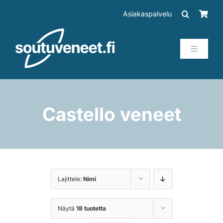
Skip
Asiakaspalvelu
to
content
Toggle
Navigati
Veneet
Perämoottorit
Castello veneet
Trailerit
SUP-laudat
Lajittele:
Nimi
Tarvikkeet
Näytä
18 tuotetta