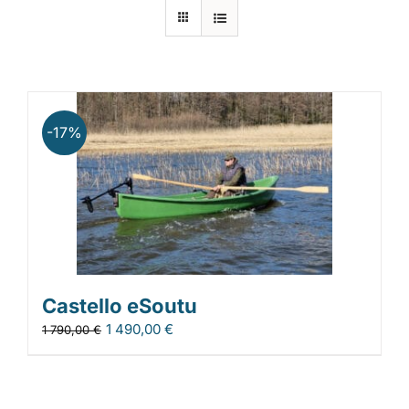
Laiturit
Valmistajat
-17%
Rahoitus
Asiakaskokemuksia
Castello eSoutu
1 490,00
€
1 790,00
€