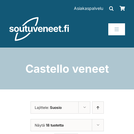
Skip
Asiakaspalvelu
to
content
Toggle
Navigati
Veneet
Perämoottorit
Castello veneet
Trailerit
SUP-laudat
Lajittele:
Suosio
Tarvikkeet
Näytä
18 tuotetta