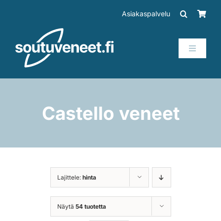
Skip
Asiakaspalvelu
to
content
Toggle
Navigati
Veneet
Perämoottorit
Castello veneet
Trailerit
SUP-laudat
Lajittele:
hinta
Tarvikkeet
Näytä
54 tuotetta