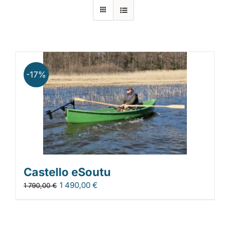
Laiturit
Valmistajat
-17%
Rahoitus
Asiakaskokemuksia
Castello eSoutu
1 490,00
€
1 790,00
€