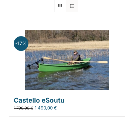
Laiturit
Valmistajat
-17%
Rahoitus
Asiakaskokemuksia
Castello eSoutu
1 490,00
€
1 790,00
€