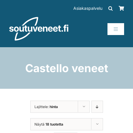
Skip
Asiakaspalvelu
to
content
Toggle
Navigati
Veneet
Perämoottorit
Castello veneet
Trailerit
SUP-laudat
Lajittele:
hinta
Tarvikkeet
Näytä
18 tuotetta