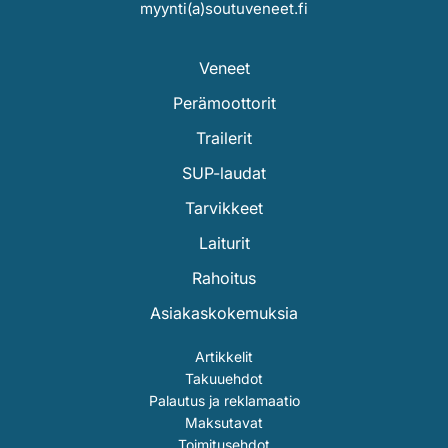
myynti(a)soutuveneet.fi
Veneet
Perämoottorit
Trailerit
SUP-laudat
Tarvikkeet
Laiturit
Rahoitus
Asiakaskokemuksia
Artikkelit
Takuuehdot
Palautus ja reklamaatio
Maksutavat
Toimitusehdot