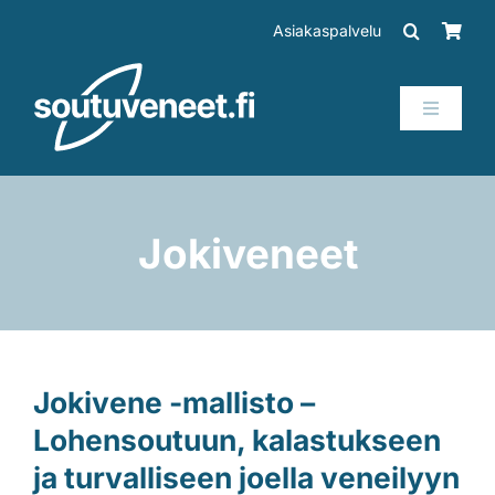
Skip
Asiakaspalvelu
to
content
Toggle
Navigati
Veneet
Perämoottorit
Jokiveneet
Trailerit
SUP-laudat
Jokivene -mallisto –
Lohensoutuun, kalastukseen
Tarvikkeet
ja turvalliseen joella veneilyyn