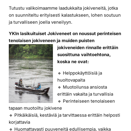
Tutustu valikoimaamme laadukkaita jokiveneitä, jotka
Laiturit
on suunniteltu erityisesti kalastukseen, lohen soutuun
ja turvalliseen joella veneilyyn.
Valmistajat
YKIn lasikuituiset Jokiveneet on noussut perinteisen
tenolaisen jokiveneen ja muiden puisten
jokiveneiden rinnalle erittäin
Rahoitus
suosittuna vaihtoehtona,
koska ne ovat:
Asiakaskokemuksia
🔹 Helppokäyttöisiä ja
huoltovapaita
🔹 Muotoilunsa ansiosta
erittäin vakaita ja turvallisia
🔹 Perinteiseen tenolaiseen
tapaan muotoiltu jokivene
🔹 Pitkäikäisiä, kestäviä ja tarvittaessa erittäin helposti
korjattavia
🔹 Huomattavasti puuveneitä edullisempia, vaikka