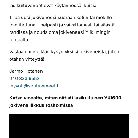
lasikuituveneet ovat käytännössä ikuisia.
Tilaa uusi jokiveneesi suoraan kotiin tai mökille
toimitettuna – helposti ja vaivattomasti tai säästä
rahdissa ja nouda oma jokiveneesi Ylikiimingin
tehtaalta.
Vastaan mielellään kysymyksiisi jokiveneistä, joten
otahan yhteyttä!
Jarmo Hotanen
040 833 6553
myynti@soutuveneet.fi
Katso videolta, miten nätisti lasikuituinen YKI600
jokivene liikkuu tositoimissa