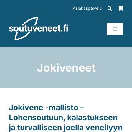
Skip
Asiakaspalvelu
to
content
Toggle
Navigati
Veneet
Perämoottorit
Jokiveneet
Trailerit
SUP-laudat
Jokivene -mallisto –
Lohensoutuun, kalastukseen
Tarvikkeet
ja turvalliseen joella veneilyyn