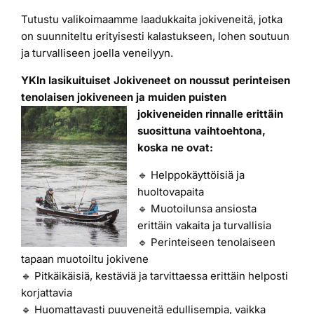
Tutustu valikoimaamme laadukkaita jokiveneitä, jotka
Laiturit
on suunniteltu erityisesti kalastukseen, lohen soutuun
ja turvalliseen joella veneilyyn.
Valmistajat
YKIn lasikuituiset Jokiveneet on noussut perinteisen
tenolaisen jokiveneen ja muiden puisten
jokiveneiden rinnalle erittäin
Rahoitus
suosittuna vaihtoehtona,
koska ne ovat:
Asiakaskokemuksia
🔹 Helppokäyttöisiä ja
huoltovapaita
🔹 Muotoilunsa ansiosta
erittäin vakaita ja turvallisia
🔹 Perinteiseen tenolaiseen
tapaan muotoiltu jokivene
🔹 Pitkäikäisiä, kestäviä ja tarvittaessa erittäin helposti
korjattavia
🔹 Huomattavasti puuveneitä edullisempia, vaikka