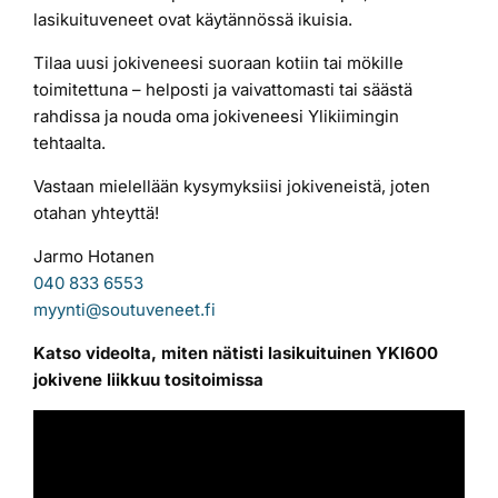
lasikuituveneet ovat käytännössä ikuisia.
Tilaa uusi jokiveneesi suoraan kotiin tai mökille
toimitettuna – helposti ja vaivattomasti tai säästä
rahdissa ja nouda oma jokiveneesi Ylikiimingin
tehtaalta.
Vastaan mielellään kysymyksiisi jokiveneistä, joten
otahan yhteyttä!
Jarmo Hotanen
040 833 6553
myynti@soutuveneet.fi
Katso videolta, miten nätisti lasikuituinen YKI600
jokivene liikkuu tositoimissa