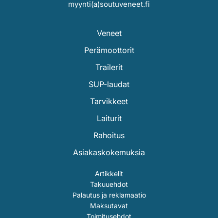
myynti(a)soutuveneet.fi
Veneet
Perämoottorit
Trailerit
SUP-laudat
Tarvikkeet
Laiturit
Rahoitus
Asiakaskokemuksia
Artikkelit
Takuuehdot
Palautus ja reklamaatio
Maksutavat
Toimitusehdot