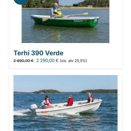
Terhi 390 Verde
Alkuperäinen
Nykyinen
2 290,00
€
2 690,00
€
(sis. alv 25,5%)
hinta
hinta
oli:
on:
2
2
690,00 €.
290,00 €.