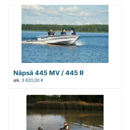
Näpsä 445 MV / 445 R
alk.
3 620,00
€