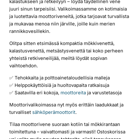
kalastukseen ja retkeilyyn – löydä täydellinen vene
juuri sinun tarpeisiisi. Valikoimassamme on kotimaisia
Laiturit
ja luotettavia moottoriveneitä, jotka tarjoavat turvallista
ja mukavaa menoa niin järville, joille kuin merien
Valmistajat
rannikkovesillekin.
Olitpa sitten etsimässä kompaktia mökkivenettä,
Rahoitus
kalastusvenettä, metsästysvenettä tai koko perheen
yhteistä retkiveneilijää, meiltä löydät sopivan
vaihtoehdon.
Asiakaskokemuksia
✅ Tehokkaita ja polttoainetaloudellisia malleja
✅ Helppokäyttöisiä ja huoltovapaita ratkaisuja
✅ Saatavilla eri kokoja,
moottoreita
ja varustetasoja
Moottorivalikoimassa nyt myös erittäin laadukkaat ja
turvalliset
sähköperämoottorit
.
Tilaa moottorivene suoraan kotiin tai mökkirantaan
toimitettuna – vaivattomasti ja varmasti! Ostoskorissa