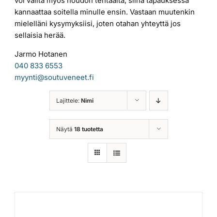
voi valita myös noudon tehtaalta, siinä tapauksessa
kannaattaa soitella minulle ensin. Vastaan muutenkin
mielelläni kysymyksiisi, joten otahan yhteyttä jos
sellaisia herää.
Jarmo Hotanen
040 833 6553
myynti@soutuveneet.fi
Lajittele:
Nimi
Näytä
18 tuotetta