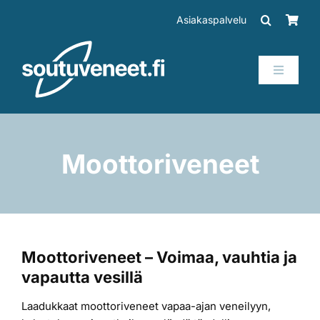
Skip
Asiakaspalvelu
to
content
Toggle
Navigati
Veneet
Perämoottorit
Moottoriveneet
Trailerit
SUP-laudat
Moottoriveneet – Voimaa, vauhtia ja
vapautta vesillä
Tarvikkeet
Laadukkaat moottoriveneet vapaa-ajan veneilyyn,