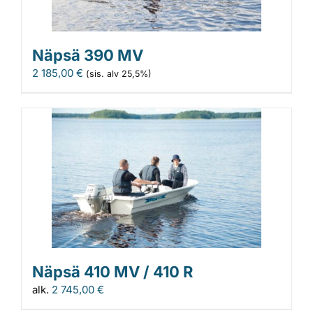
Näpsä 390 MV
2 185,00
€
(sis. alv 25,5%)
Näpsä 410 MV / 410 R
alk.
2 745,00
€