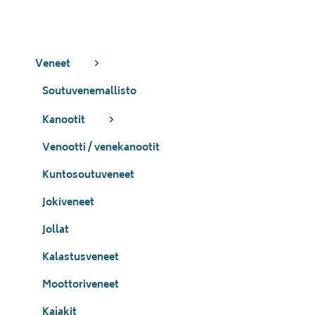
Veneet
Soutuvenemallisto
Kanootit
Venootti / venekanootit
Kuntosoutuveneet
Jokiveneet
Jollat
Kalastusveneet
Moottoriveneet
Kajakit