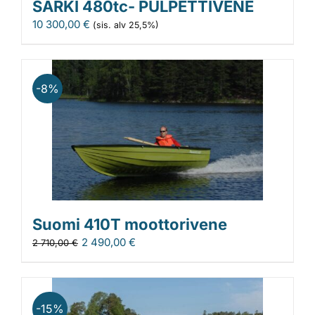
SÄRKI 480tc- PULPETTIVENE
10 300,00
€
(sis. alv 25,5%)
-8%
Suomi 410T moottorivene
2 490,00
€
2 710,00
€
-15%