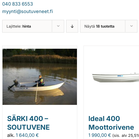
040 833 6553
myynti@soutuveneet.fi
Lajittele:
hinta
Näytä
18 tuotetta
SÄRKI 400 –
Ideal 400
SOUTUVENE
Moottorivene
alk.
1 640,00
€
1 990,00
€
(sis. alv 25,5