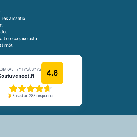
ot
a reklamaatio
at
hdot
ja tietosuojaseloste
tännöt
ASIAKASTYYTYVÄISYYS
4.6
Soutuveneet.fi
Based on 288 responses