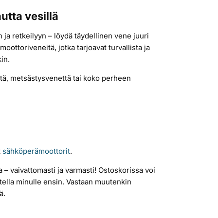
utta vesillä
ja retkeilyyn – löydä täydellinen vene juuri
oottoriveneitä, jotka tarjoavat turvallista ja
in.
ttä, metsästysvenettä tai koko perheen
t
sähköperämoottorit
.
 – vaivattomasti ja varmasti! Ostoskorissa voi
tella minulle ensin. Vastaan muutenkin
ä.