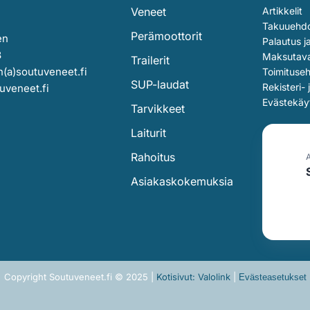
Veneet
Artikkelit
Takuuehd
Perämoottorit
en
Palautus j
3
Maksutav
Trailerit
(a)soutuveneet.fi
Toimituse
SUP-laudat
Rekisteri- 
uveneet.fi
Evästekäy
Tarvikkeet
Laiturit
Rahoitus
Asiakaskokemuksia
Copyright Soutuveneet.fi © 2025 |
Kotisivut: Valolink
|
Evästeasetukset