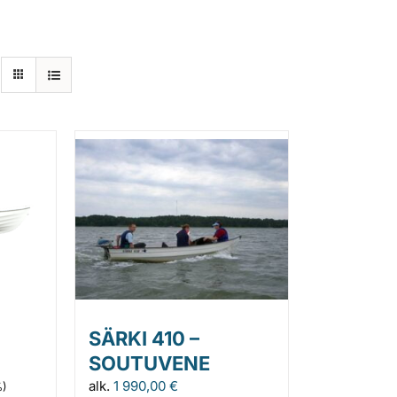
SÄRKI 410 –
SOUTUVENE
alk.
1 990,00
€
%)