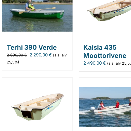
Terhi 390 Verde
Kaisla 435
Alkuperäinen
Nykyinen
Moottorivene
2 290,00
€
2 690,00
€
(sis. alv
hinta
hinta
25,5%)
2 490,00
€
(sis. alv 25,
oli:
on:
2
2
690,00 €.
290,00 €.