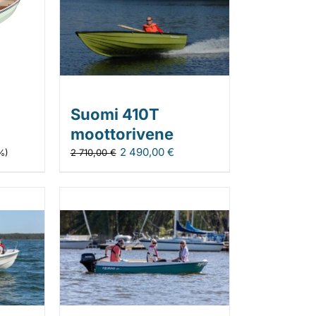
Suomi 410T
moottorivene
2 490,00
€
2 710,00
€
5%)