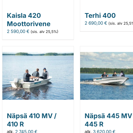
Kaisla 420
Terhi 400
Moottorivene
2 690,00
€
(sis. alv 25,5
2 590,00
€
(sis. alv 25,5%)
Näpsä 410 MV /
Näpsä 445 MV 
410 R
445 R
alk.
2 745,00
€
alk.
3 620,00
€