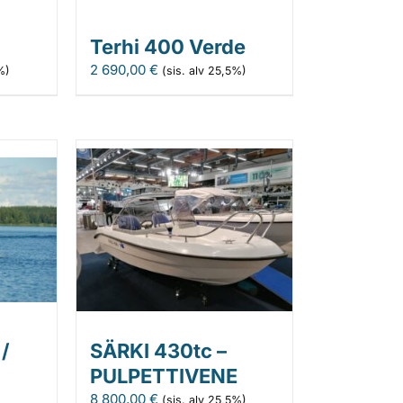
Terhi 400 Verde
2 690,00
€
%)
(sis. alv 25,5%)
/
SÄRKI 430tc –
PULPETTIVENE
8 800,00
€
(sis. alv 25,5%)