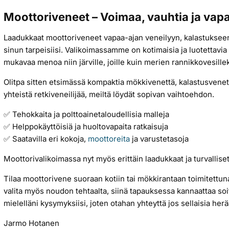
Moottoriveneet – Voimaa, vauhtia ja vapa
Laadukkaat moottoriveneet vapaa-ajan veneilyyn, kalastukseen 
sinun tarpeisiisi. Valikoimassamme on kotimaisia ja luotettavia m
mukavaa menoa niin järville, joille kuin merien rannikkovesillek
Olitpa sitten etsimässä kompaktia mökkivenettä, kalastusvene
yhteistä retkiveneilijää, meiltä löydät sopivan vaihtoehdon.
✅ Tehokkaita ja polttoainetaloudellisia malleja
✅ Helppokäyttöisiä ja huoltovapaita ratkaisuja
✅ Saatavilla eri kokoja,
moottoreita
ja varustetasoja
Moottorivalikoimassa nyt myös erittäin laadukkaat ja turvallise
Tilaa moottorivene suoraan kotiin tai mökkirantaan toimitettuna
valita myös noudon tehtaalta, siinä tapauksessa kannaattaa soi
mielelläni kysymyksiisi, joten otahan yhteyttä jos sellaisia herä
Jarmo Hotanen