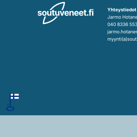
Yhteystiedot
Jarmo Hotan
040 8336 55
jarmo.hotanen
myynti(a)sout