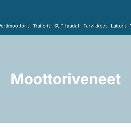
Perämoottorit
Trailerit
SUP-laudat
Tarvikkeet
Laiturit
Moottoriveneet