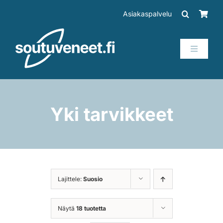
Skip
Asiakaspalvelu
to
content
Toggle
Navigati
Veneet
Perämoottorit
Yki tarvikkeet
Trailerit
SUP-laudat
Lajittele:
Suosio
Tarvikkeet
Näytä
18 tuotetta