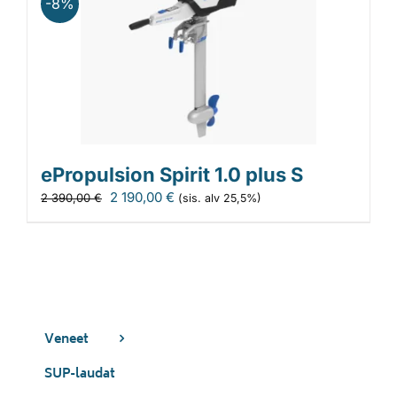
-8%
390,00 €.
190,00 €.
ePropulsion Spirit 1.0 plus S
Alkuperäinen
Nykyinen
2 190,00
€
2 390,00
€
(sis. alv 25,5%)
hinta
hinta
oli:
on:
2
2
390,00 €.
190,00 €.
Veneet
SUP-laudat