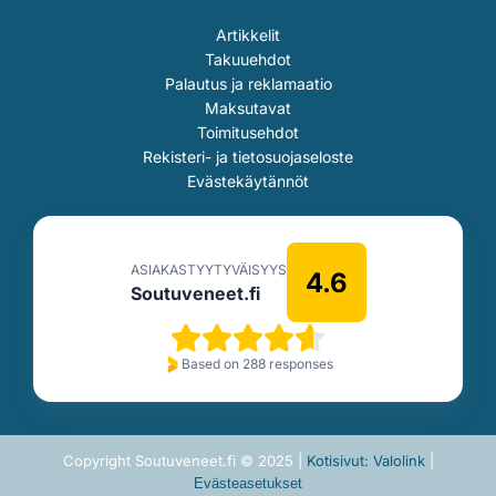
Artikkelit
Takuuehdot
Palautus ja reklamaatio
Maksutavat
Toimitusehdot
Rekisteri- ja tietosuojaseloste
Evästekäytännöt
ASIAKASTYYTYVÄISYYS
4.6
Soutuveneet.fi
Based on 288 responses
Copyright Soutuveneet.fi © 2025 |
Kotisivut: Valolink
|
Evästeasetukset