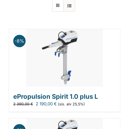
Laiturit
Valmistajat
-8%
Rahoitus
Asiakaskokemuksia
ePropulsion Spirit 1.0 plus L
Alkuperäinen
Nykyinen
2 190,00
€
2 390,00
€
(sis. alv 25,5%)
hinta
hinta
oli:
on:
2
2