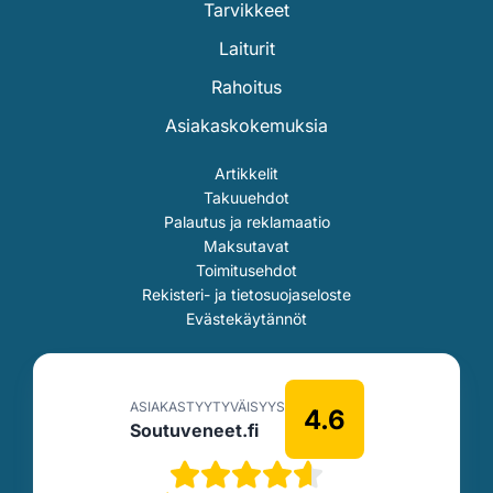
Tarvikkeet
Laiturit
Rahoitus
Asiakaskokemuksia
Artikkelit
Takuuehdot
Palautus ja reklamaatio
Maksutavat
Toimitusehdot
Rekisteri- ja tietosuojaseloste
Evästekäytännöt
ASIAKASTYYTYVÄISYYS
4.6
Soutuveneet.fi