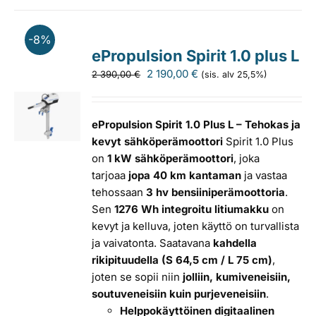
-8%
ePropulsion Spirit 1.0 plus L
Alkuperäinen
Nykyinen
2 190,00
€
2 390,00
€
(sis. alv 25,5%)
hinta
hinta
oli:
on:
2
2
ePropulsion Spirit 1.0 Plus L – Tehokas ja
390,00 €.
190,00 €.
kevyt sähköperämoottori
Spirit 1.0 Plus
on
1 kW sähköperämoottori
, joka
tarjoaa
jopa 40 km kantaman
ja vastaa
tehossaan
3 hv bensiiniperämoottoria
.
Sen
1276 Wh integroitu litiumakku
on
kevyt ja kelluva, joten käyttö on turvallista
ja vaivatonta. Saatavana
kahdella
rikipituudella (S 64,5 cm / L 75 cm)
,
joten se sopii niin
jolliin, kumiveneisiin,
soutuveneisiin kuin purjeveneisiin
.
Helppokäyttöinen digitaalinen