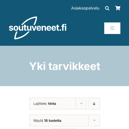
Skip
Asiakaspalvelu
to
content
Toggle
Navigati
Veneet
Perämoottorit
Yki tarvikkeet
Trailerit
SUP-laudat
Lajittele:
hinta
Tarvikkeet
Näytä
18 tuotetta