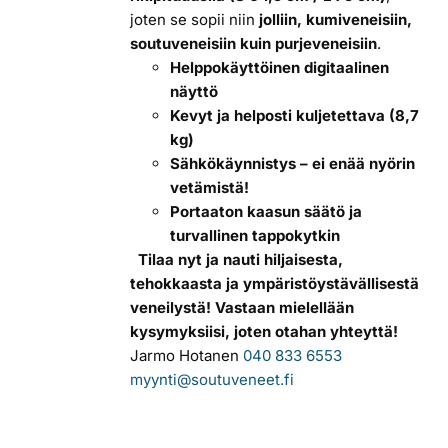
joten se sopii niin
jolliin, kumiveneisiin,
soutuveneisiin kuin purjeveneisiin
.
Helppokäyttöinen digitaalinen
näyttö
Kevyt ja helposti kuljetettava (8,7
kg)
Sähkökäynnistys – ei enää nyörin
vetämistä!
Portaaton kaasun säätö ja
turvallinen tappokytkin
Tilaa nyt ja nauti hiljaisesta,
tehokkaasta ja ympäristöystävällisestä
veneilystä!
Vastaan mielellään
kysymyksiisi, joten otahan yhteyttä!
Jarmo Hotanen
040 833 6553
myynti@soutuveneet.fi