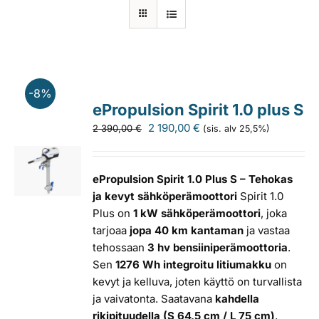
Laiturit
Valmistajat
-8%
ePropulsion Spirit 1.0 plus S
Rahoitus
Alkuperäinen
Nykyinen
2 190,00
€
2 390,00
€
(sis. alv 25,5%)
hinta
hinta
oli:
on:
Asiakaskokemuksia
2
2
ePropulsion Spirit 1.0 Plus S – Tehokas
390,00 €.
190,00 €.
ja kevyt sähköperämoottori
Spirit 1.0
Plus on
1 kW sähköperämoottori
, joka
tarjoaa
jopa 40 km kantaman
ja vastaa
tehossaan
3 hv bensiiniperämoottoria
.
Sen
1276 Wh integroitu litiumakku
on
kevyt ja kelluva, joten käyttö on turvallista
ja vaivatonta. Saatavana
kahdella
rikipituudella (S 64,5 cm / L 75 cm)
,