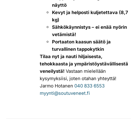
näyttö
Kevyt ja helposti kuljetettava (8,7
kg)
Sähkökäynnistys – ei enää nyörin
vetämistä!
Portaaton kaasun säätö ja
turvallinen tappokytkin
Tilaa nyt ja nauti hiljaisesta,
tehokkaasta ja ympäristöystävällisestä
veneilystä!
Vastaan mielellään
kysymyksiisi, joten otahan yhteyttä!
Jarmo Hotanen
040 833 6553
myynti@soutuveneet.fi