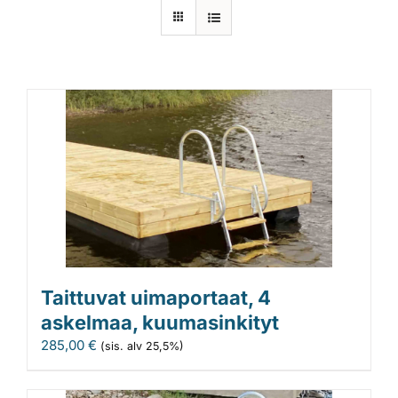
Laiturit
Valmistajat
Rahoitus
Asiakaskokemuksia
Taittuvat uimaportaat, 4
askelmaa, kuumasinkityt
285,00
€
(sis. alv 25,5%)