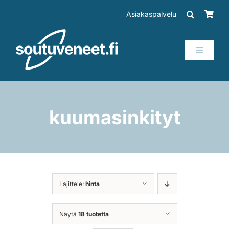
Skip
Asiakaspalvelu
to
content
Toggle
Navigati
Veneet
Perämoottorit
kuumasinkityt
Trailerit
SUP-laudat
Lajittele:
hinta
Tarvikkeet
Näytä
18 tuotetta