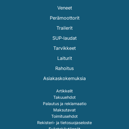
Veneet
Perämoottorit
Trailerit
SUP-laudat
Tarvikkeet
Laiturit
Rahoitus
Asiakaskokemuksia
Artikkelit
Takuuehdot
Palautus ja reklamaatio
Maksutavat
Toimitusehdot
Rekisteri- ja tietosuojaseloste
Evästekäytännöt