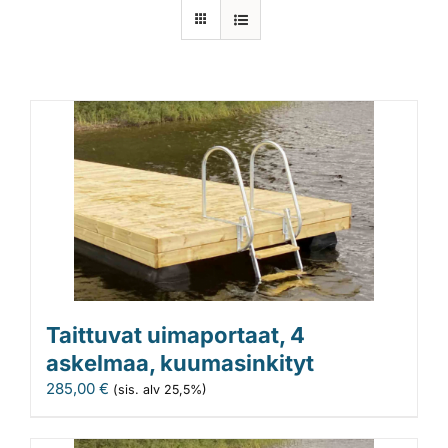
Laiturit
Valmistajat
Rahoitus
Asiakaskokemuksia
Taittuvat uimaportaat, 4
askelmaa, kuumasinkityt
285,00
€
(sis. alv 25,5%)