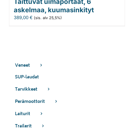
Taittuvat uimaportaat, 6
askelmaa, kuumasinkityt
389,00
€
(sis. alv 25,5%)
Veneet
SUP-laudat
Tarvikkeet
Perämoottorit
Laiturit
Trailerit