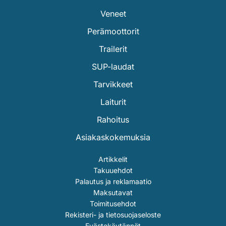
Veneet
Perämoottorit
Trailerit
SUP-laudat
Tarvikkeet
Laiturit
Rahoitus
Asiakaskokemuksia
Artikkelit
Takuuehdot
Palautus ja reklamaatio
Maksutavat
Toimitusehdot
Rekisteri- ja tietosuojaseloste
Evästekäytännöt