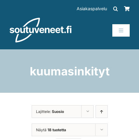
Skip
Asiakaspalvelu
to
content
Toggle
Navigati
Veneet
Perämoottorit
kuumasinkityt
Trailerit
SUP-laudat
Lajittele:
Suosio
Tarvikkeet
Näytä
18 tuotetta