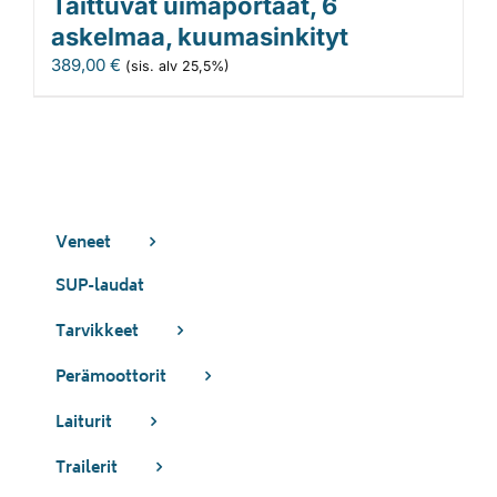
Taittuvat uimaportaat, 6
askelmaa, kuumasinkityt
389,00
€
(sis. alv 25,5%)
Veneet
SUP-laudat
Tarvikkeet
Perämoottorit
Laiturit
Trailerit