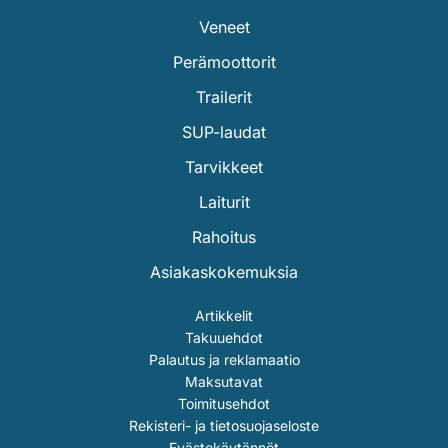
Veneet
Perämoottorit
Trailerit
SUP-laudat
Tarvikkeet
Laiturit
Rahoitus
Asiakaskokemuksia
Artikkelit
Takuuehdot
Palautus ja reklamaatio
Maksutavat
Toimitusehdot
Rekisteri- ja tietosuojaseloste
Evästekäytännöt