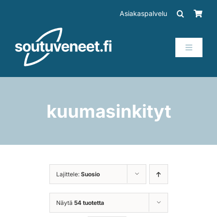
Skip
Asiakaspalvelu
to
content
Toggle
Navigati
Veneet
Perämoottorit
kuumasinkityt
Trailerit
SUP-laudat
Lajittele:
Suosio
Tarvikkeet
Näytä
54 tuotetta