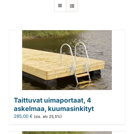
Laiturit
Valmistajat
Rahoitus
Asiakaskokemuksia
Taittuvat uimaportaat, 4
askelmaa, kuumasinkityt
285,00
€
(sis. alv 25,5%)