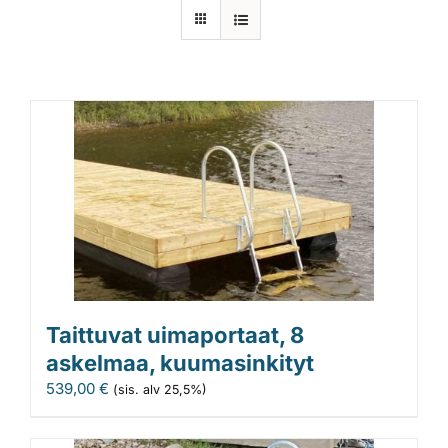
Laiturit
Valmistajat
Rahoitus
Asiakaskokemuksia
Taittuvat uimaportaat, 8
askelmaa, kuumasinkityt
539,00
€
(sis. alv 25,5%)