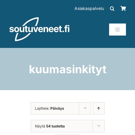
Skip
Asiakaspalvelu
to
content
Toggle
Navigati
Veneet
Perämoottorit
kuumasinkityt
Trailerit
SUP-laudat
Lajittele:
Päiväys
Tarvikkeet
Näytä
54 tuotetta