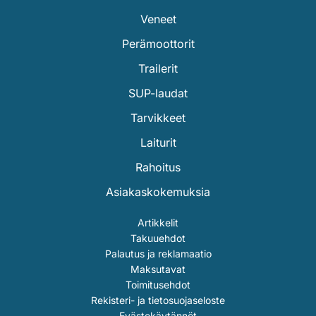
Veneet
Perämoottorit
Trailerit
SUP-laudat
Tarvikkeet
Laiturit
Rahoitus
Asiakaskokemuksia
Artikkelit
Takuuehdot
Palautus ja reklamaatio
Maksutavat
Toimitusehdot
Rekisteri- ja tietosuojaseloste
Evästekäytännöt