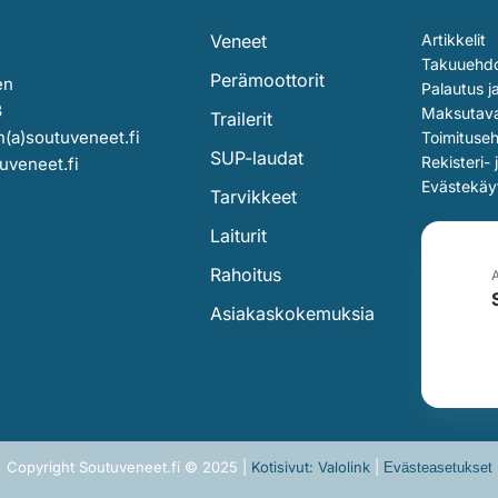
Veneet
Artikkelit
Takuuehd
Perämoottorit
en
Palautus j
3
Maksutav
Trailerit
(a)soutuveneet.fi
Toimituse
SUP-laudat
Rekisteri- 
uveneet.fi
Evästekäy
Tarvikkeet
Laiturit
Rahoitus
Asiakaskokemuksia
Copyright Soutuveneet.fi © 2025 |
Kotisivut: Valolink
|
Evästeasetukset