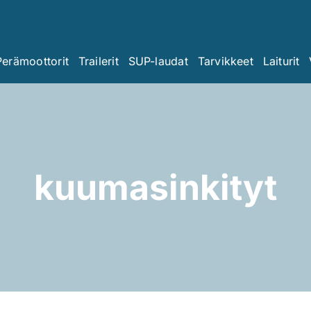
Perämoottorit
Trailerit
SUP-laudat
Tarvikkeet
Laiturit
kuumasinkityt