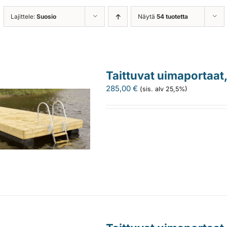
Lajittele:
Suosio
Näytä
54 tuotetta
Taittuvat uimaportaat
285,00
€
(sis. alv 25,5%)