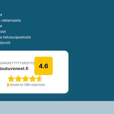
ot
a reklamaatio
at
hdot
ja tietosuojaseloste
tännöt
ASIAKASTYYTYVÄISYYS
4.6
Soutuveneet.fi
Based on 288 responses