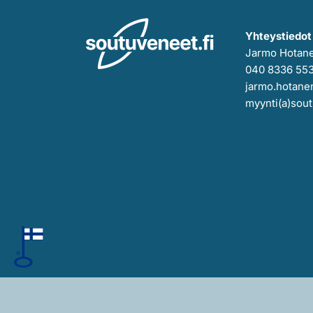
Yhteystiedot
Jarmo Hotan
040 8336 55
jarmo.hotanen
myynti(a)sout