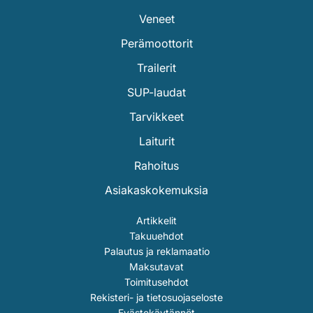
Veneet
Perämoottorit
Trailerit
SUP-laudat
Tarvikkeet
Laiturit
Rahoitus
Asiakaskokemuksia
Artikkelit
Takuuehdot
Palautus ja reklamaatio
Maksutavat
Toimitusehdot
Rekisteri- ja tietosuojaseloste
Evästekäytännöt