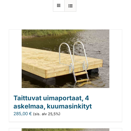
Laiturit
Valmistajat
Rahoitus
Asiakaskokemuksia
Taittuvat uimaportaat, 4
askelmaa, kuumasinkityt
285,00
€
(sis. alv 25,5%)