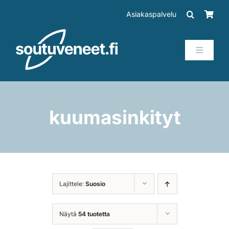
Skip
Asiakaspalvelu
to
content
Toggle
Navigati
Veneet
Perämoottorit
kuumasinkityt
Trailerit
SUP-laudat
Lajittele:
Suosio
Tarvikkeet
Näytä
54 tuotetta