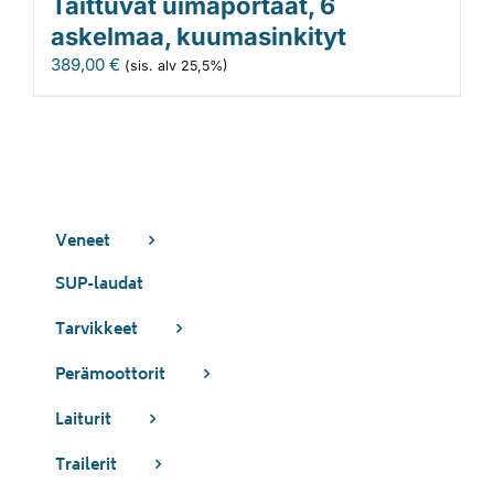
Taittuvat uimaportaat, 6
askelmaa, kuumasinkityt
389,00
€
(sis. alv 25,5%)
Veneet
SUP-laudat
Tarvikkeet
Perämoottorit
Laiturit
Trailerit