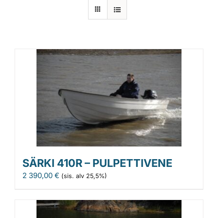
Laiturit
Valmistajat
Rahoitus
Asiakaskokemuksia
SÄRKI 410R – PULPETTIVENE
2 390,00
€
(sis. alv 25,5%)