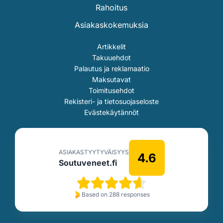
Rahoitus
Asiakaskokemuksia
Artikkelit
Takuuehdot
Palautus ja reklamaatio
Maksutavat
Toimitusehdot
Rekisteri- ja tietosuojaseloste
Evästekäytännöt
ASIAKASTYYTYVÄISYYS
4.6
Soutuveneet.fi
Based on 288 responses