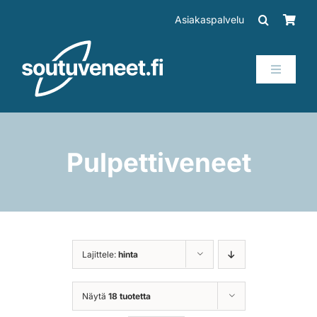
Skip
Asiakaspalvelu
to
content
Toggle
Navigati
Veneet
Perämoottorit
Pulpettiveneet
Trailerit
SUP-laudat
Lajittele:
hinta
Tarvikkeet
Näytä
18 tuotetta