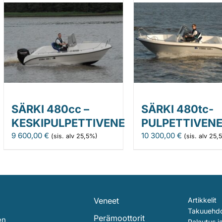
SÄRKI 480cc –
SÄRKI 480tc-
KESKIPULPETTIVENE
PULPETTIVEN
9 600,00
€
10 300,00
€
(sis. alv 25,5%)
(sis. alv 25,
Veneet
Artikkelit
Takuuehd
Perämoottorit
en
Palautus j