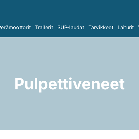
Perämoottorit
Trailerit
SUP-laudat
Tarvikkeet
Laiturit
Pulpettiveneet