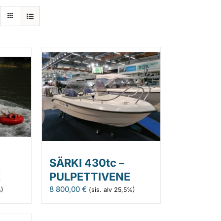
SÄRKI 430tc –
E
PULPETTIVENE
8 800,00
€
%)
(sis. alv 25,5%)