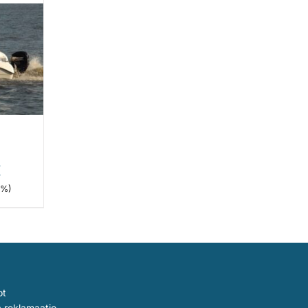
E
5%)
ot
a reklamaatio