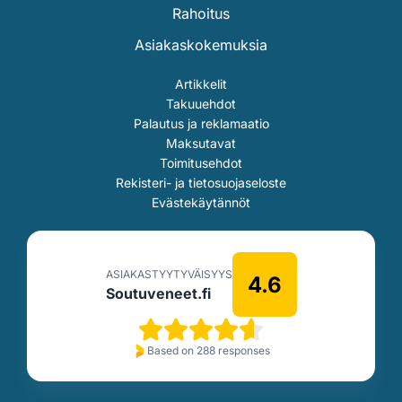
Rahoitus
Asiakaskokemuksia
Artikkelit
Takuuehdot
Palautus ja reklamaatio
Maksutavat
Toimitusehdot
Rekisteri- ja tietosuojaseloste
Evästekäytännöt
ASIAKASTYYTYVÄISYYS
4.6
Soutuveneet.fi
Based on 288 responses