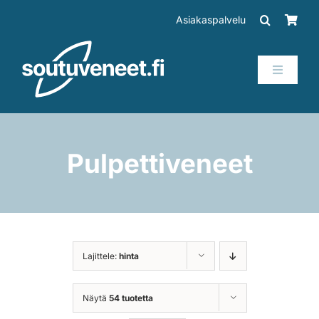
Skip
Asiakaspalvelu
to
content
Toggle
Navigati
Veneet
Perämoottorit
Pulpettiveneet
Trailerit
SUP-laudat
Lajittele:
hinta
Tarvikkeet
Näytä
54 tuotetta