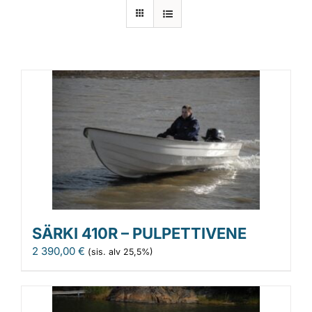
Laiturit
Valmistajat
Rahoitus
Asiakaskokemuksia
SÄRKI 410R – PULPETTIVENE
2 390,00
€
(sis. alv 25,5%)